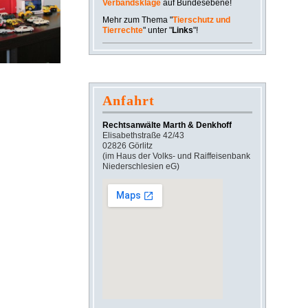
Verbandsklage
auf Bundesebene!
Mehr
zum Thema "
Tierschutz und
Tierrechte
" unter "
Links
"!
Anfahrt
Rechtsanwälte Marth & Denkhoff
Elisabethstraße 42/43
02826 Görlitz
(im Haus der Volks- und Raiffeisenbank
Niederschlesien eG)